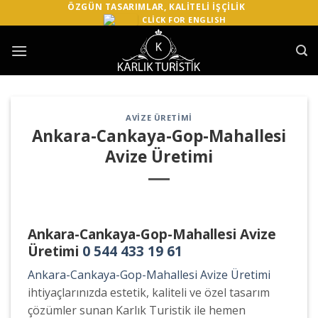
Skip
ÖZGÜN TASARIMLAR, KALITELI İŞÇILIK
CLİCK FOR ENGLISH
to
content
AVIZE ÜRETIMI
Ankara-Cankaya-Gop-Mahallesi
Avize Üretimi
Ankara-Cankaya-Gop-Mahallesi Avize
Üretimi
0 544 433 19 61
Ankara-Cankaya-Gop-Mahallesi Avize Üretimi
ihtiyaçlarınızda estetik, kaliteli ve özel tasarım
çözümler sunan Karlık Turistik ile hemen