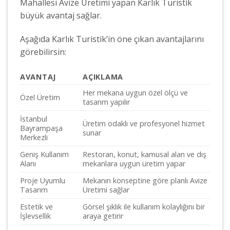
Mahallesi Avize Üretimi yapan Karlık Turistik
büyük avantaj sağlar.
Aşağıda Karlık Turistik’in öne çıkan avantajlarını
görebilirsin:
AVANTAJ
AÇIKLAMA
Her mekana uygun özel ölçü ve
Özel Üretim
tasarım yapılır
İstanbul
Üretim odaklı ve profesyonel hizmet
Bayrampaşa
sunar
Merkezli
Geniş Kullanım
Restoran, konut, kamusal alan ve dış
Alanı
mekanlara uygun üretim yapar
Proje Uyumlu
Mekanın konseptine göre planlı Avize
Tasarım
Üretimi sağlar
Estetik ve
Görsel şıklık ile kullanım kolaylığını bir
İşlevsellik
araya getirir